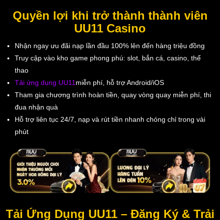
Quyền lợi khi trở thành thành viên
UU11 Casino
Nhận ngay ưu đãi nạp lần đầu 100% lên đến hàng triệu đồng
Truy cập vào kho game phong phú: slot, bắn cá, casino, thể
thao
Tải ứng dụng UU11
miễn phí, hỗ trợ Android/iOS
Tham gia chương trình hoàn tiền, quay vòng quay miễn phí, thi
đua nhận quà
Hỗ trợ liên tục 24/7, nạp và rút tiền nhanh chóng chỉ trong vài
phút
Tải Ứng Dụng UU11 – Đăng Ký & Trải