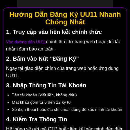
Hướng Dẫn Đăng Ký UU11 Nhanh
Chóng Nhất
1. Truy cập vào liên kết chính thức
chính thức từ trang web hoặc đối tác
Vào đường dẫn UU11
nhằm đảm bảo an toàn.
2. Bấm vào Nút “Đăng Ký”
Ngay tại giao diện chính của trang web hoặc ứng dụng
UU11.
3. Nhập Thông Tin Tài Khoản
Tên tài khoản (viết liền, không dấu)
Mật khẩu gồm từ 6 đến 12 ký tự
Số điện thoại hoặc địa chỉ email dùng để xác minh tài khoản
4. Kiểm Tra Thông Tin
Hệ thống sẽ gửi mã OTP hoặc liên kết xác minh đến điện